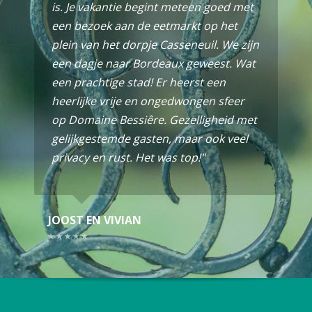
is. Je vakantie begint meteen goed met
een bezoek aan de eetmarkt op het
plein van het dorpje Casseneuil. We zijn
een dagje naar Bordeaux geweest. Wat
een prachtige stad! Er heerst een
heerlijke vrije en ongedwongen sfeer
op Domaine Bessiêre. Gezelligheid met
gelijkgestemde gasten, maar ook veel
privacy en rust. Het was top!"
JOOST EN VIVIAN