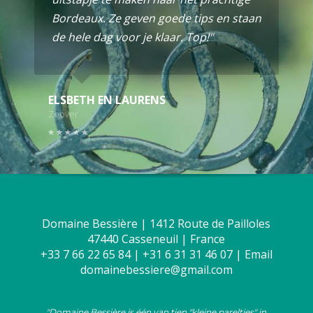
Bordeaux. Ze geven goede tips en staan
de hele dag voor je klaar. Top!"
ELSBETH EN LAURENS
Zoover
Domaine Bessière | 1412 Route de Pailloles
47440 Casseneuil | France
+33 7 66 22 65 84 | +31 6 31 31 46 07 |
Email
domainebessiere@gmail.com
"Domaine Bessière is één van tien "kleine pareltjes" in