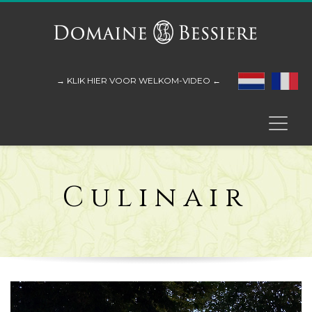
→ KLIK HIER VOOR WELKOM-VIDEO ←
Culinair