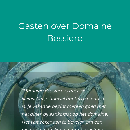
Gasten over Domaine
Bessiere
"Domaine Bessiere is heerlijk
kleinschalig, hoewel het terrein enorm
is. Je vakantie begint meteen goed met
het diner bij aankomst op het domaine.
Het valt zeker aan te bevelen om een
uitstapje te maken naar het prachtige