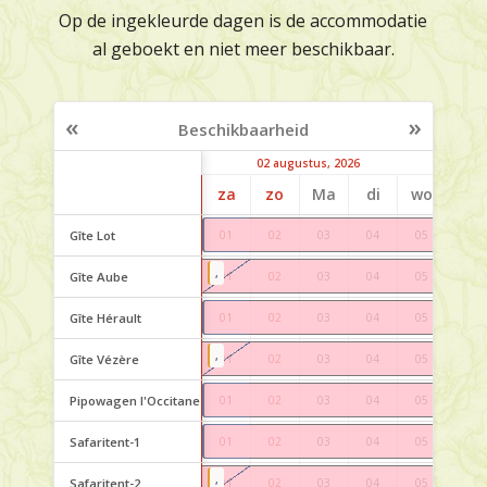
Op de ingekleurde dagen is de accommodatie
al geboekt en niet meer beschikbaar.
«
»
Beschikbaarheid
02 augustus, 2026
za
zo
Ma
di
wo
do
Gîte Lot
01
02
03
04
05
06
,
Gîte Aube
01
02
03
04
05
06
Gîte Hérault
01
02
03
04
05
06
,
Gîte Vézère
01
02
03
04
05
06
Pipowagen l'Occitane
01
02
03
04
05
06
Safaritent-1
01
02
03
04
05
06
,
Safaritent-2
01
02
03
04
05
06