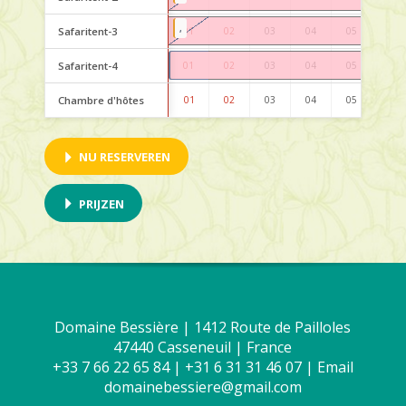
,
Safaritent-3
01
02
03
04
05
06
Safaritent-4
01
02
03
04
05
06
Chambre d'hôtes
01
02
03
04
05
06
NU RESERVEREN
PRIJZEN
Domaine Bessière | 1412 Route de Pailloles
47440 Casseneuil | France
+33 7 66 22 65 84 | +31 6 31 31 46 07 |
Email
domainebessiere@gmail.com