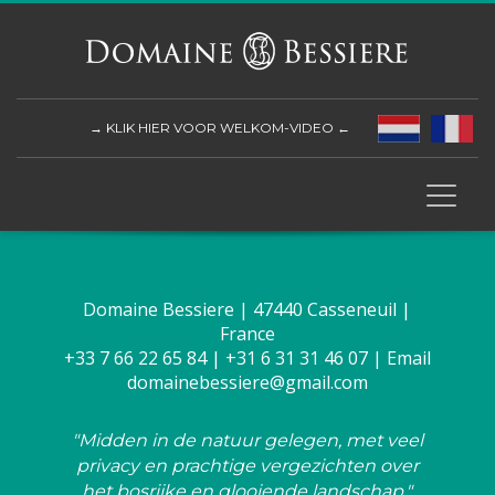
→ KLIK HIER VOOR WELKOM-VIDEO ←
Domaine Bessiere | 47440 Casseneuil |
France
+33 7 66 22 65 84 | +31 6 31 31 46 07
| Email
domainebessiere@gmail.com
"Midden in de natuur gelegen, met veel
privacy en prachtige vergezichten over
het bosrijke en glooiende landschap."