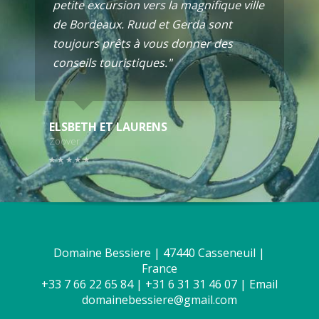
petite excursion vers la magnifique ville
de Bordeaux. Ruud et Gerda sont
toujours prêts à vous donner des
conseils touristiques."
ELSBETH ET LAURENS
Zoover
Domaine Bessiere | 47440 Casseneuil |
France
+33 7 66 22 65 84 | +31 6 31 31 46 07 | Email
domainebessiere@gmail.com