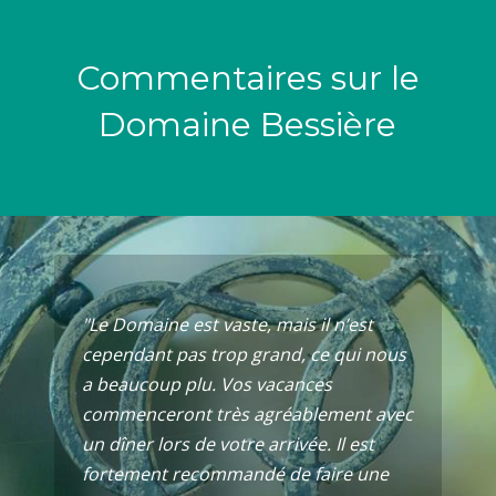
Commentaires sur le
Domaine Bessière
"Le Domaine est vaste, mais il n’est
cependant pas trop grand, ce qui nous
a beaucoup plu. Vos vacances
commenceront très agréablement avec
un dîner lors de votre arrivée. Il est
fortement recommandé de faire une