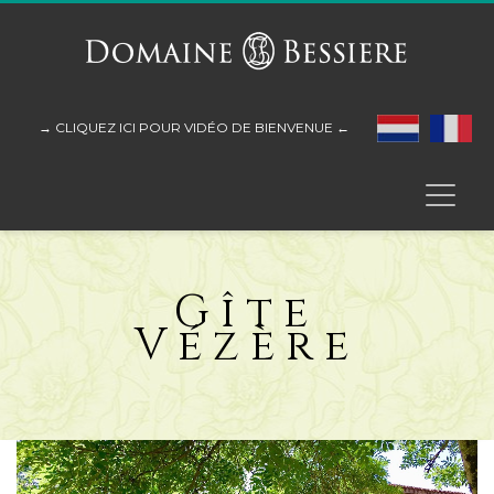
→ CLIQUEZ ICI POUR VIDÉO DE BIENVENUE ←
Gîte
Vézère