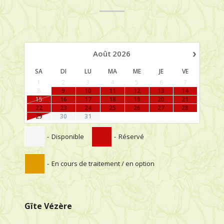
›
Août
2026
SA
DI
LU
MA
ME
JE
VE
1
2
3
4
5
6
7
8
9
10
11
12
13
14
15
16
17
18
19
20
21
22
23
24
25
26
27
28
29
30
31
-
Disponible
-
Réservé
-
En cours de traitement / en option
Gîte Vézère