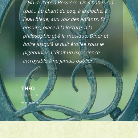
"''Fin de l'été à Bessière. On s'habitue à
tout ...au chant du coq, à la cloche, à
l'eau bleue, aux voix des enfants. Et
ensuite, place à la lecture, à la
philosophie et à la musique. Dîner et
boire jusqu'à la nuit étoilée sous le
pigeonnier. C'était un expérience
incroyable à ne jamais oublier."
THEO
Livre d'or